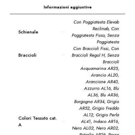
Informazioni aggiuntive
Con Poggiatesta Elevab
Reclinab
,
Con
Schienale
Poggiatesta Fisso
,
Senza
Poggiatesta
Con Braccioli Fissi
,
Con
Braccioli
Braccioli Regol H
,
Senza
Braccioli
Acquamarina AR25,
Arancio AL20,
Arancione AR40,
Azzurro AL16, Blu
AL36, Blu AR36,
Borgogna AR34, Grigio
AR52, Grigio Freddo
AL12, Grigio Perla
Colori Tessuto cat.
AL41, Indaco AR16,
A
Nero AL02, Nero AR02,
Petrolio AR26, Rosso