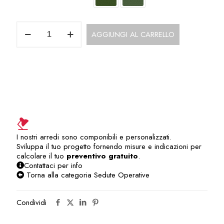
Poltrona
AGGIUNGI AL CARRELLO
Operativa
con
o
senza
Poggiatesta
SOP204VA
quantità
I nostri arredi sono componibili e personalizzati.
Sviluppa il tuo progetto fornendo misure e indicazioni per
calcolare il tuo
preventivo gratuito
.
Contattaci per info
Torna alla categoria Sedute Operative
Condividi