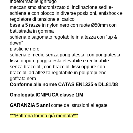
indeformabile ignifugo
meccanismo sincronizzato di inclinazione sedile-
schienale con blocco in diverse posizioni, antishock e
regolatore di tensione al carico
base a 5 razze in nylon nero con ruote Ø50mm con
battistrada in gomma
schienale sagomato regolabile in altezza con “up &
down”
plastiche nere
schienale medio senza poggiatesta, con poggiatesta
fisso oppure poggiatesta elevabile e reclinabile
senza braccioli, con braccioli fissi oppure con
braccioli ad altezza regolabile in polipropilene
goffrata nera
Conforme alle norme CATAS EN1335 e DL.81/08
Omologata IGNIFUGA classe 1IM
GARANZIA 5 anni
come da istruzioni allegate
***Poltrona fornita già montata***