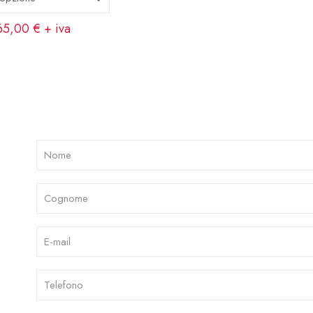
65,00
€
+ iva