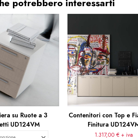
 che potrebbero interessarti
iera su Ruote a 3
Contenitori con Top e Fi
etti UD124VM
Finitura UD124V
1.317,00
€
+ iva