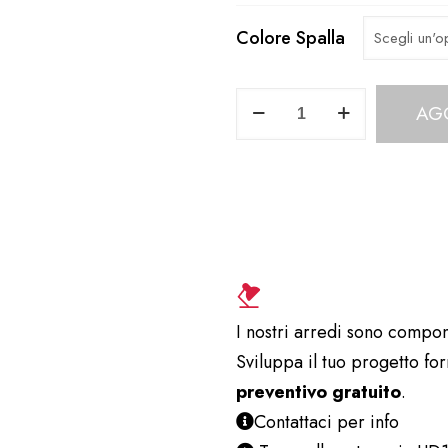
Colore Spalla
Scrivania
AG
Direzionale
UD124VM
quantità
I nostri arredi sono compon
Sviluppa il tuo progetto fo
preventivo gratuito
.
Contattaci per info