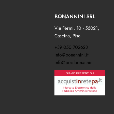
BONANNINI SRL
Via Fermi, 10 - 56021,
Cascina, Pisa
+39 050 702623
info@bonannini.it
info@pec.bonannini