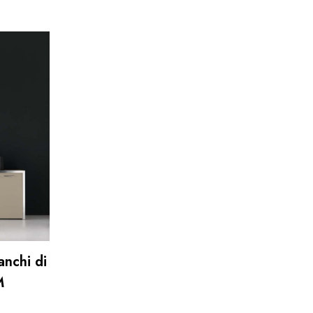
anchi di
M