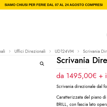
SIAMO CHIUSI PER FERIE DAL 07 AL 24 AGOSTO COMPRESI
ali
Uffici Direzionali
UD124VM
Scrivania D
Scrivania Di
da 1495,00€ + 
Scrivania direzionale dal fo
Caratterizzata del piano di
BRILL, con fascia lato oper