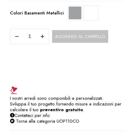
Colori Basamenti Metallici
UOP110CO
AGGIUNGI AL CARRELLO
Angolo
di
Raccordo
quantità
I nostri arredi sono componibili e personalizzati.
Sviluppa il tuo progetto fornendo misure e indicazioni per
calcolare il tuo
preventivo gratuito
.
Contattaci per info
Torna alla categoria UOP110CO