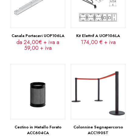
Canala Portacavi UOP106LA
Kit Elettrif A UOP106LA
da 24,00€ + iva a
174,00
€
+ iva
59,00
+ iva
Cestino in Metallo Forato
Colonnine Segnapercorso
ACC604CA
ACC190ST