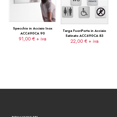
Specchio in Acciaio Inox
Targa FuoriPorta in Acciaio
ACC490CA 90
Satinato ACC490CA 83
91,00
€
+ iva
22,00
€
+ iva