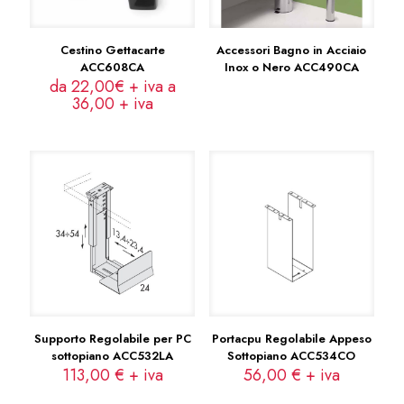
Cestino Gettacarte
Accessori Bagno in Acciaio
ACC608CA
Inox o Nero ACC490CA
da 22,00€ + iva a
36,00
+ iva
Supporto Regolabile per PC
Portacpu Regolabile Appeso
sottopiano ACC532LA
Sottopiano ACC534CO
113,00
€
+ iva
56,00
€
+ iva