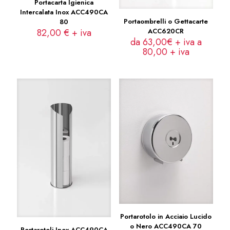
Portacarta Igienica
Intercalata Inox ACC490CA
Portaombrelli o Gettacarte
80
ACC620CR
82,00
€
+ iva
da 63,00€ + iva a
80,00
+ iva
Portarotolo in Acciaio Lucido
o Nero ACC490CA 70
Portarotoli Inox ACC490CA