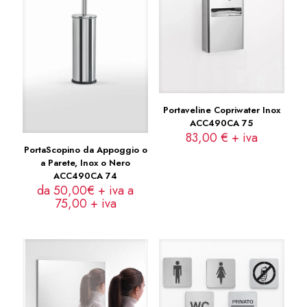
Portaveline Copriwater Inox
ACC490CA 75
83,00
€
+ iva
PortaScopino da Appoggio o
a Parete, Inox o Nero
ACC490CA 74
da 50,00€ + iva a
75,00
+ iva