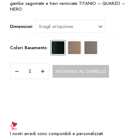
gambe sagomate e travi verniciate TITANIO – QUARZO –
NERO.
Dimensioni
Colori Basamento
Scrivania
AGGIUNGI AL CARRELLO
Direzionale
con
piano
cristallo
trasparente
UD118BO
quantità
I nostri arredi sono componibili e personalizzati.