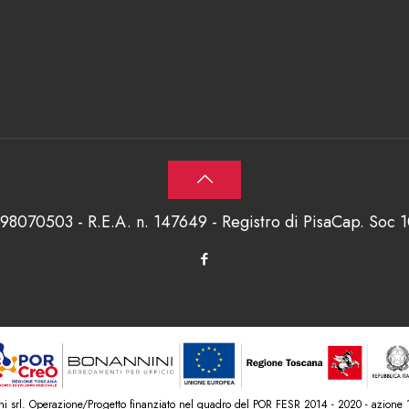
698070503 - R.E.A. n. 147649 - Registro di PisaCap. Soc
srl. Operazione/Progetto finanziato nel quadro del POR FESR 2014 - 2020 - azione 1.1