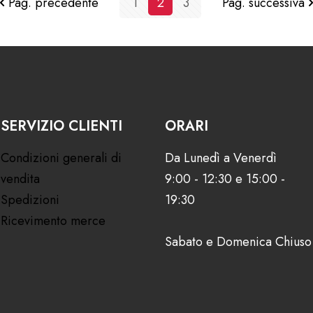
Pag. precedente
1
2
3
Pag. successiva
SERVIZIO CLIENTI
ORARI
Condizioni generali di
Da Lunedì a Venerdì
vendita
9:00 - 12:30 e 15:00 -
Spedizioni
19:30
Ricevimento merce
Sabato e Domenica Chiuso