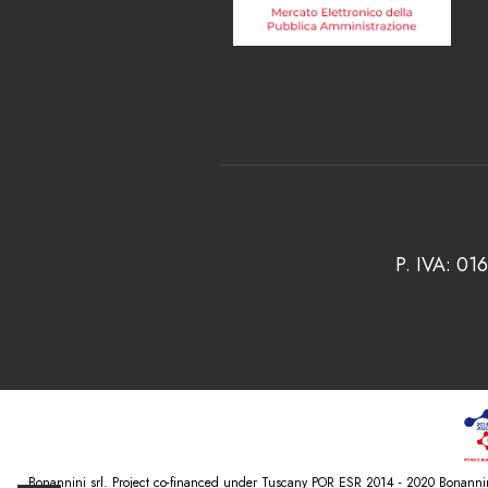
P. IVA: 01
Bonannini srl. Project co-financed under Tuscany POR ESR 2014 - 2020 Bonannini 