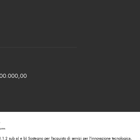
 100.000,00
.2 sub a) e b) Sostegno per l'acquisto di servizi per l'innovazione tecnologica,