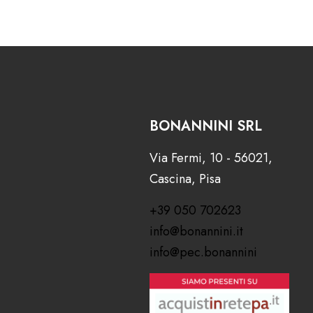
BONANNINI SRL
Via Fermi, 10 - 56021,
Cascina, Pisa
+39 050 702623
info@bonannini.it
info@pec.bonannini