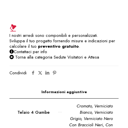
/
ospiti
/
riunioni
/
sala
I nostri arredi sono componibili e personalizzati.
corsi
Sviluppa il tuo progetto fornendo misure e indicazioni per
SVA206US
calcolare il tuo
preventivo gratuito
.
quantità
Contattaci per info
Torna alla categoria Sedute Visitatori e Attesa
Condividi
Informazioni aggiuntive
Cromato, Verniciato
Telaio 4 Gambe
Bianco, Verniciato
Grigio, Verniciato Nero
Con Braccioli Neri
,
Con