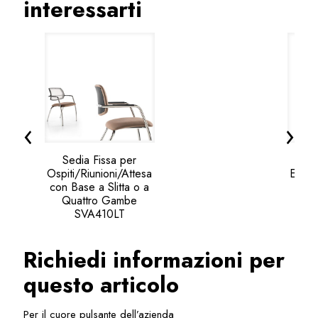
interessarti
‹
›
Sedia Fissa per
Ospiti/Riunioni/Attesa
Econo
con Base a Slitta o a
att
Quattro Gambe
riun
SVA410LT
Richiedi informazioni per
questo articolo
Per il cuore pulsante dell’azienda