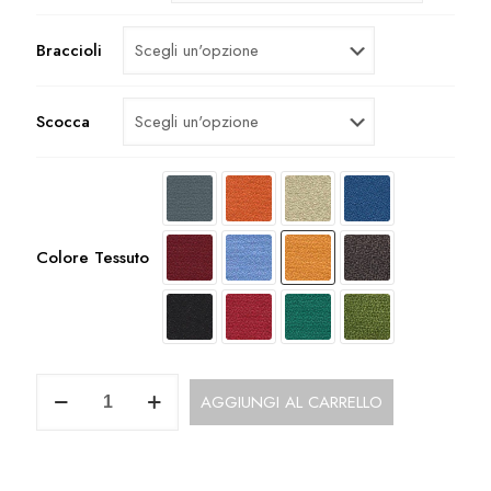
Braccioli
Scocca
Colore Tessuto
Sedie
AGGIUNGI AL CARRELLO
Fisse
Economiche
per
zona
attesa