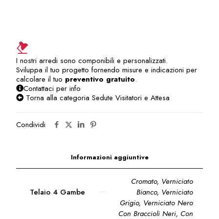
/
ospiti
/
riunioni
/
sala
I nostri arredi sono componibili e personalizzati.
corsi
Sviluppa il tuo progetto fornendo misure e indicazioni per
SVA206US
calcolare il tuo
preventivo gratuito
.
quantità
Contattaci per info
Torna alla categoria Sedute Visitatori e Attesa
Condividi
Informazioni aggiuntive
Cromato, Verniciato
Telaio 4 Gambe
Bianco, Verniciato
Grigio, Verniciato Nero
Con Braccioli Neri
,
Con